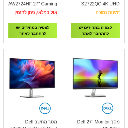
AW2724HF 27" Gaming
S2722QC 4K UHD
Monitor 0.5ms,SSIPS,
USB-C 27" 2XHDMI,DP
זמינות נמוכה
אזל במלאי, ניתן להזמין
360hz,USB 3.2 hub
לצפיה במחירים יש
לצפיה במחירים יש
להתחבר לאתר
להתחבר לאתר
מסך Dell 27" Monitor
מסך מחשב Dell