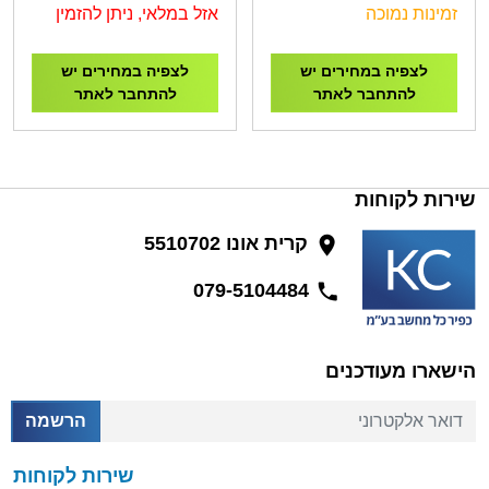
GAMING
USB-C Hub HDMI, DP,
זמינות נמוכה
אזל במלאי, ניתן להזמין
RJ45, Height, Pivot
לצפיה במחירים יש
לצפיה במחירים יש
להתחבר לאתר
להתחבר לאתר
שירות לקוחות
קרית אונו 5510702
079-5104484
הישארו מעודכנים
דואר אלקטרוני
הרשמה
שירות לקוחות