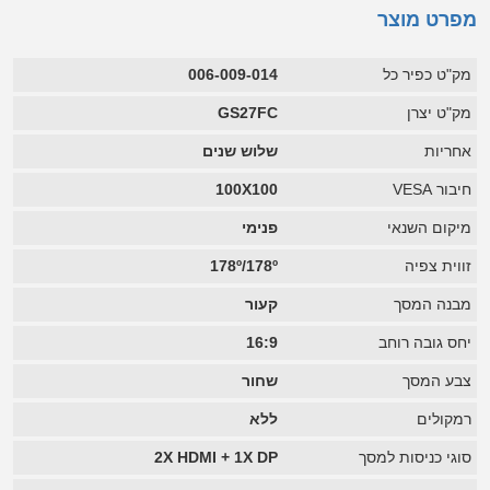
מפרט מוצר
מק"ט כפיר כל
006-009-014
מק"ט יצרן
GS27FC
אחריות
שלוש שנים
חיבור VESA
100X100
מיקום השנאי
פנימי
זווית צפיה
178º/178º
מבנה המסך
קעור
יחס גובה רוחב
16:9
צבע המסך
שחור
רמקולים
ללא
סוגי כניסות למסך
2X HDMI + 1X DP