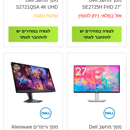
מסך מחשב Dell
מסך מחשב Dell
S2721QSA 4K UHD
SE2725H FHD 27"
27" 2XHDMI,DP
VGA HDMI
אזל במלאי, ניתן להזמין
זמינות נמוכה
לצפיה במחירים יש
לצפיה במחירים יש
להתחבר לאתר
להתחבר לאתר
מסך מחשב Dell
מסך גיימרים Alienware