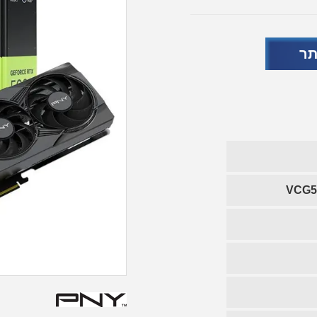
תר
VCG5