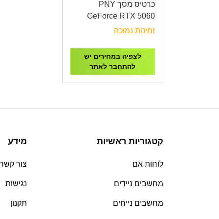
כרטיס מסך PNY
GeForce RTX 5060
8GB ARGB Overcloc
זמינות נמוכה
Triple Fan
VCG50608TFXXPB1-O
לצפיה במחירים יש
להתחבר לאתר
קטגוריות ראשיות
מידע
לוחות אם
צור קשר
מחשבים ניידים
נגישות
מחשבים נייחים
תקנון