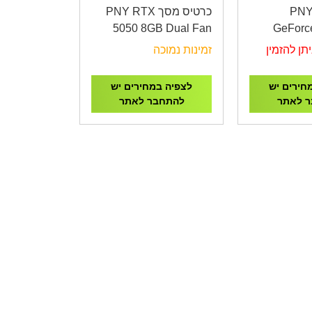
רטיס מסך PNY
כרטיס מסך PNY RTX
5050 8GB Dual Fan
GeForc
DLSS 4
12GB O
תן להזמין
זמינות נמוכה
VCG50508DFXPB1
Tri
חירים יש
לצפיה במחירים יש
 לאתר
להתחבר לאתר