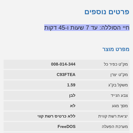
פרטים נוספים
חיי הסוללה: עד 7 שעות ו-‏45
דקות
מפרט מוצר
מק"ט כפיר כל
008-014-344
מק"ט יצרן
C93FTEA
משקל בק"ג
1.59
צבע הנייד
לבן
מסך מגע
לא
יציאת רשת קווית
ללא כרטיס רשת קווי
מערכת הפעלה
FreeDOS