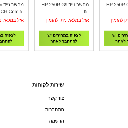
 נייד HP 250R G9
מחשב נייד HP 250R G9
מחש
CH Core 5-
I5-
ILVER/1YOS
1334U/8G/256G/15.6"/3Y
1334U/8G/51
ן להזמין
אזל במלאי, ניתן להזמין
אזל במלאי, ני
B39S9AT
ירים יש
לצפיה במחירים יש
לצפיה במ
 לאתר
להתחבר לאתר
להתחבר
שירות לקוחות
צור קשר
התחברות
הרשמה