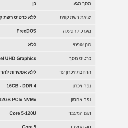
מסך מגע
כן
יציאת רשת קווית
ללא כרטיס רשת קו
מערכת הפעלה
FreeDOS
כונן אופטי
ללא
כרטיס מסך
tel UHD Graphics
הרחבת זיכרון עד
ללא אפשרות להרחב
נפח זיכרון
16GB - DDR 4
נפח אחסון
512GB PCIe NVMe
דגם המעבד
Core 5-120U
סוג המעבד
Core 5