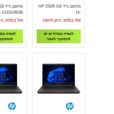
מחשב נייד HP 250R G9
מחשב
i3-1315U/8GB
I3-
B /DOS/Dark
1315U/8G/256G/15.6"/3Y
אזל במלאי, ניתן להזמין
אזל במלאי, נית
Silver/3YOS
B39RFAT
לצפיה במחירים יש
לצפיה במח
להתחבר לאתר
להתחבר