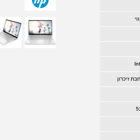
וי
In
ת זיכרון