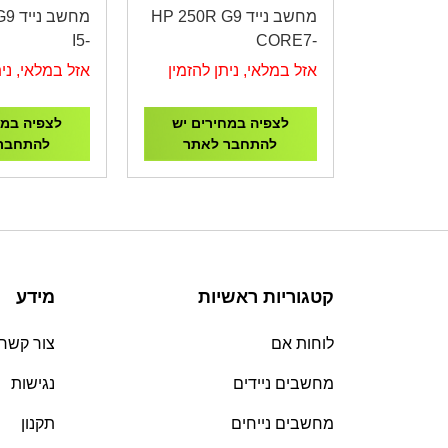
מחשב נייד HP 250R G9
מחשב
I5-
CORE7-
2G/15.6"/3Y
150U/16G/512G/15.6"/3Y
אזל במלאי, ניתן להזמין
אזל במלאי, נית
B39S8AT
AD2Q1ET
לצפיה במחירים יש
לצפיה במח
להתחבר לאתר
להתחבר
קטגוריות ראשיות
מידע
לוחות אם
צור קשר
מחשבים ניידים
נגישות
מחשבים נייחים
תקנון