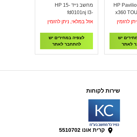
ב נייד HP Pavilion
מחשב נייד HP 15-
fd0101nj I3-
x360 TOU
1315U/16G/512G/15.6"/1Y
120U/16GB/512GB/DOS/14"Touch/S
תן להזמין
אזל במלאי, ניתן להזמין
White C93FVEA
חירים יש
לצפיה במחירים יש
 לאתר
להתחבר לאתר
שירות לקוחות
קרית אונו 5510702