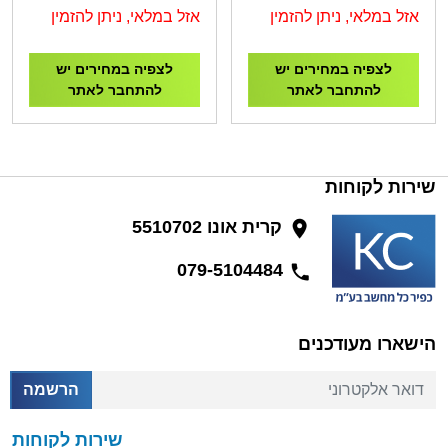
100HZ Monitor
27LX6TDGA עם סוללה
אזל במלאי, ניתן להזמין
אזל במלאי, ניתן להזמין
מובנית
לצפיה במחירים יש
לצפיה במחירים יש
להתחבר לאתר
להתחבר לאתר
שירות לקוחות
קרית אונו 5510702
079-5104484
הישארו מעודכנים
דואר אלקטרוני
הרשמה
שירות לקוחות