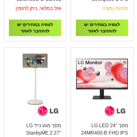
IPS Monitor
Monitor
זמינות נמוכה
אזל במלאי, ניתן להזמין
לצפיה במחירים יש
לצפיה במחירים יש
להתחבר לאתר
להתחבר לאתר
מסך LG LED 24"
מסך מגע נייד LG
StanbyME 2 27"
24MR400-B FHD IPS