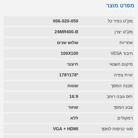
מפרט מוצר
מק"ט כפיר כל
006-020-050
מק"ט יצרן
24MR400-B
אחריות
שלוש שנים
חיבור VESA
100X100
מיקום השנאי
חיצוני
זווית צפיה
178º/178º
מבנה המסך
שטוח
יחס גובה רוחב
16:9
צבע המסך
שחור
רמקולים
ללא
סוגי כניסות למסך
VGA + HDMI