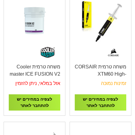
משחה טרמית CORSAIR
משחה טרמית Cooler
master ICE FUSION V2
XTM60 High-
40gr
Performance Thermal
זמינות נמוכה
אזל במלאי, ניתן להזמין
Paste
לצפיה במחירים יש
לצפיה במחירים יש
להתחבר לאתר
להתחבר לאתר