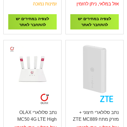
Wireless N Router
Wireless N 4G LTE
אזל במלאי, ניתן להזמין
זמינות נמוכה
Router
לצפיה במחירים יש
לצפיה במחירים יש
להתחבר לאתר
להתחבר לאתר
נתב סלולארי חיצוני +
נתב סלולארי OLAX
מזרק מתח ZTE MC889
MC50 4G LTE High
Speed SIM
5G POE