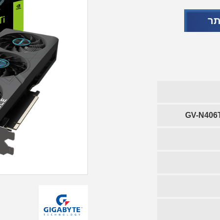
תר
GV-N406