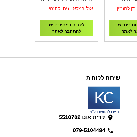
GV-N5060WF2OC-8GD
Wind
תן להזמין
אזל במלאי, ניתן להזמין
N506TW
חירים יש
לצפיה במחירים יש
 לאתר
להתחבר לאתר
שירות לקוחות
קרית אונו 5510702
079-5104484