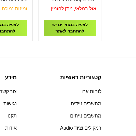
070Ti 16GB
N4070SWF3OC-12GD
אזל במלאי, ניתן להזמין
זמינות נמוכה
C - White -
Eagle Series
לצפיה במחירים יש
לצפיה במח
להתחבר לאתר
להתחבר
קטגוריות ראשיות
מידע
לוחות אם
צור קשר
מחשבים ניידים
נגישות
מחשבים נייחים
תקנון
רמקולים וציוד Audio
אודות