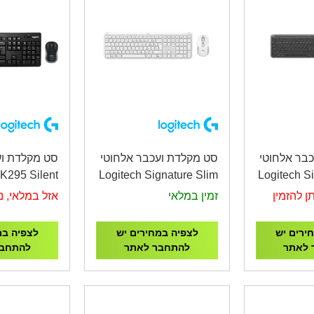
בר אלחוטי
סט מקלדת ועכבר אלחוטי
סט מקלדת ו
K295 Silent
Logitech Signature Slim
Logitech S
Combo Black
Combo MK950 Off
Combo MK9
ן להזמין
זמין במלאי
אזל במלאי, ני
White
ירים יש
לצפיה במחירים יש
לצפיה במ
 לאתר
להתחבר לאתר
להתחבר