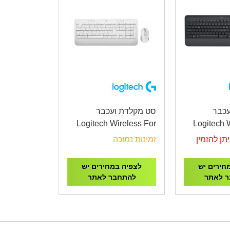
עכבר
סט מקלדת ועכבר
Logitech Wireless For
Logitech 
Business MK650
Busi
תן להזמין
זמינות נמוכה
OFFWHIT
חירים יש
לצפיה במחירים יש
 לאתר
להתחבר לאתר