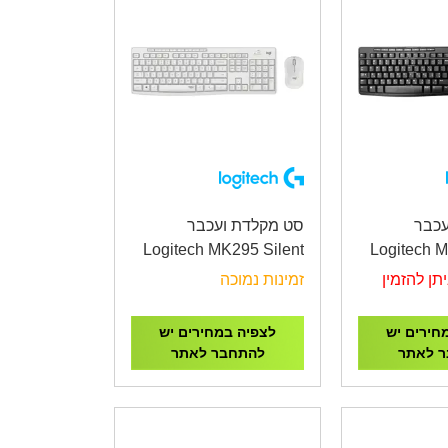
עכבר
סט מקלדת ועכבר
Logitech MK295 Silent
Logitech M
Wireless Combo White
Wireless 
תן להזמין
זמינות נמוכה
חירים יש
לצפיה במחירים יש
 לאתר
להתחבר לאתר