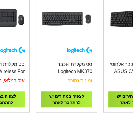
בר אלחוטי
סט מקלדת ועכבר
סט מקלדת ו
Wireless For
Logitech MK370
ASUS CW
ness MK650
COMBO FOR
Sile
זמינות נמוכה
אזל במלאי, ני
GRAPHIT
BUSINESS
ירים יש
לצפיה במחירים יש
לצפיה במ
 לאתר
להתחבר לאתר
להתחבר