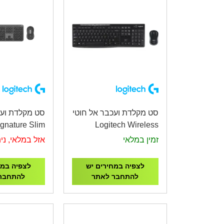
סט מקלדת ועכבר אל חוטי
סט מקלדת ועכ
ignature Slim
Logitech Wireless
50 Graphite
Desktop MK270
זמין במלאי
אזל במלאי, נית
לצפיה במחירים יש
לצפיה במח
להתחבר לאתר
להתחבר