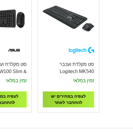
סט מקלדת ועכבר
סט מקלדת ועכ
100 Slim &
Logitech MK540
nt + COPILOT
ADVANCED Wireless
זמין במלאי
זמין במלאי
Desktop
לצפיה במחירים יש
לצפיה במח
להתחבר לאתר
להתחבר