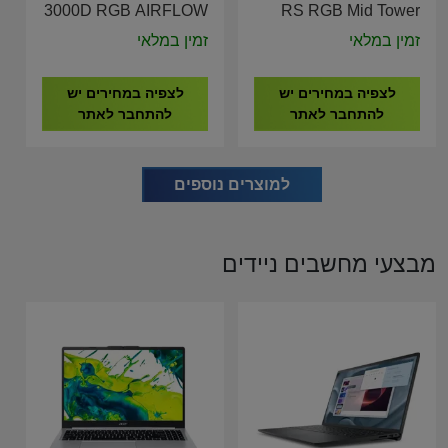
3000D RGB AIRFLOW
RS RGB Mid Tower
Mid Tower CASE
CASE Black CC-
זמין במלאי
זמין במלאי
White CC-9011256-
9011344-WW
WW
לצפיה במחירים יש
לצפיה במחירים יש
להתחבר לאתר
להתחבר לאתר
למוצרים נוספים
מבצעי מחשבים ניידים