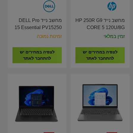
מחשב נייד HP 250R G9
מחשב נייד DELL Pro
15 Essential PV15250
CORE 5 120U/8G
I5-
DDR 4 /512G/15.6"/3Y
זמין במלאי
זמינות נמוכה
1334U/16GB/512G/15.6"/3Y
C38LWAT
LT-RD33-16482
לצפיה במחירים יש
לצפיה במחירים יש
להתחבר לאתר
להתחבר לאתר