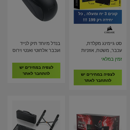
קונים 3 יח ומעלה , כל
יחידה רק 199 !!!
סט גיימינג מקלדת,
בנדל מיוחד תיק לנייד
עכבר, משטח, אוזניות
ועכבר אלחוטי ואנטי וירוס
ESET NOD 32
CORSAIR 4 In 1
זמין במלאי
Gaming Bundle CH-
לצפיה במחירים יש
9226F65-NA
להתחבר לאתר
לצפיה במחירים יש
להתחבר לאתר