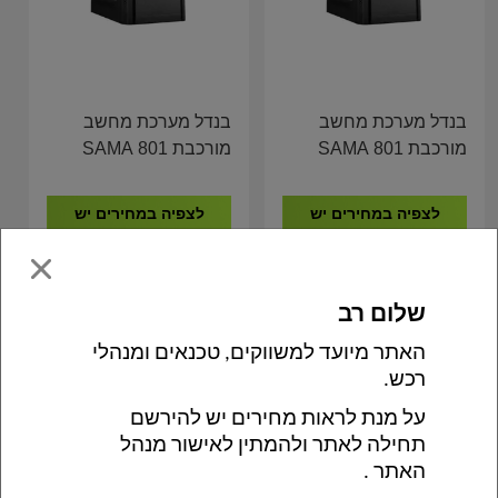
בנדל מערכת מחשב
בנדל מערכת מחשב
מורכבת SAMA 801
מורכבת SAMA 801
GIGABYTE H410 I5-
GIGABYTE H410 I5-
10500 8GB DDR4
10400 16GB DDR4
לצפיה במחירים יש
לצפיה במחירים יש
512GB NVME
512GB NVME
להתחבר לאתר
להתחבר לאתר
×
שלום רב 
האתר מיועד למשווקים, טכנאים ומנהלי 
רכש. 
על מנת לראות מחירים יש להירשם 
תחילה לאתר ולהמתין לאישור מנהל 
האתר . 