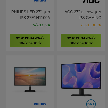
מסך גיימרים AOC 27"
מסך PHILIPS LED 27"
IPS 27E1N1100A
IPS GAMING
27G4XE/00 180HZ
זמינות נמוכה
זמין במלאי
לצפיה במחירים יש
לצפיה במחירים יש
להתחבר לאתר
להתחבר לאתר