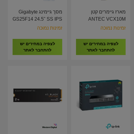
מארז גיימרים קטן
מסך גיימינג Gigabyte
GS25F14 24.5" SS IPS
ANTEC VCX10M
1Ms FHD 144hz
ARGB Mini Tower
זמינות נמוכה
זמינות נמוכה
Gaming Case 5X Fan
ARGB 120mm
לצפיה במחירים יש
לצפיה במחירים יש
להתחבר לאתר
להתחבר לאתר