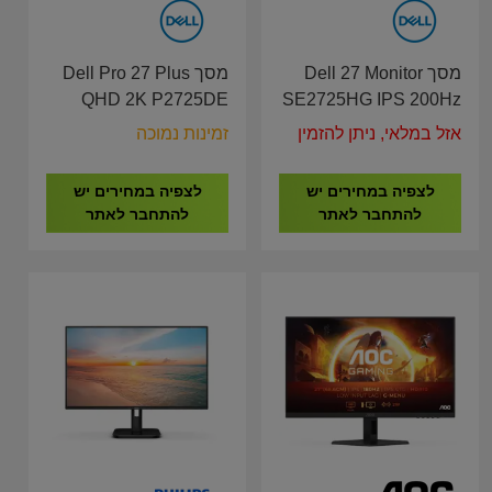
מסך Dell 27 Monitor
מסך Dell Pro 27 Plus
QHD 2K P2725DE
SE2725HG IPS 200Hz
USB-C Hub HDMI, DP,
GAMING
אזל במלאי, ניתן להזמין
זמינות נמוכה
RJ45, Height, Pivot
לצפיה במחירים יש
לצפיה במחירים יש
להתחבר לאתר
להתחבר לאתר