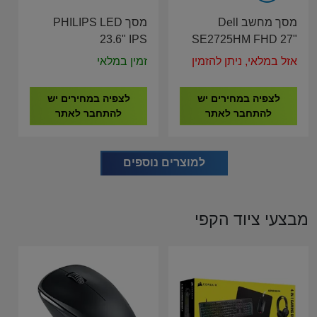
מסך מחשב Dell
מסך PHILIPS LED
23.6" IPS
SE2725HM FHD 27"
24E1N1100A
IPS VGA HDMI
אזל במלאי, ניתן להזמין
זמין במלאי
לצפיה במחירים יש
לצפיה במחירים יש
להתחבר לאתר
להתחבר לאתר
למוצרים נוספים
מבצעי ציוד הקפי