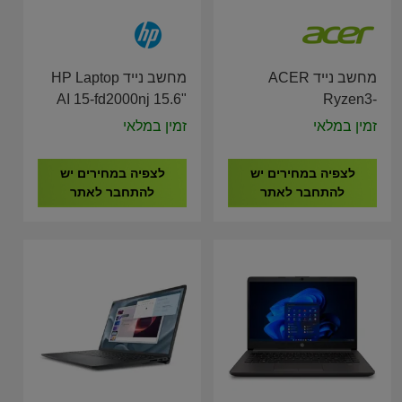
מחשב נייד ACER
מחשב נייד HP Laptop
AI 15-fd2000nj 15.6"
Ryzen3-
Ultra 5-225U/16GB
5400U/8G/512G/15.6"
זמין במלאי
זמין במלאי
12GB/FreeDOS/Silver/3YOS
NX.JXVEC.002
D16BREA
לצפיה במחירים יש
לצפיה במחירים יש
להתחבר לאתר
להתחבר לאתר