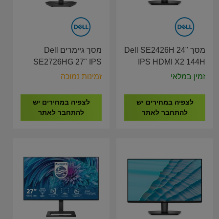
מסך Dell SE2426H 24"
מסך גיימרים Dell
SE2726HG 27" IPS
IPS HDMI X2 144H
HDMI X2, DP 240Hz
Monitor
זמין במלאי
זמינות נמוכה
Monitor
לצפיה במחירים יש
לצפיה במחירים יש
להתחבר לאתר
להתחבר לאתר