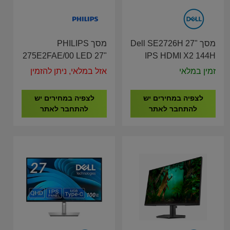
מסך Dell SE2726H 27"
מסך PHILIPS
275E2FAE/00 LED 27"
IPS HDMI X2 144H
Monitor
IPS 2K עם רגלית
זמין במלאי
אזל במלאי, ניתן להזמין
מתכווננת לגובה
לצפיה במחירים יש
לצפיה במחירים יש
להתחבר לאתר
להתחבר לאתר