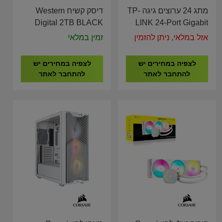
מתג 24 ערוצים גיגה TP-
דיסק קשיח Western
Digital 2TB BLACK
LINK 24-Port Gigabit
NVMe Gen 4 SN7100
Easy Smart Switch TL-
אזל במלאי, ניתן להזמין
זמין במלאי
WDS200T4X0E
SG1024D
לצפיה במחירים יש
לצפיה במחירים יש
להתחבר לאתר
להתחבר לאתר