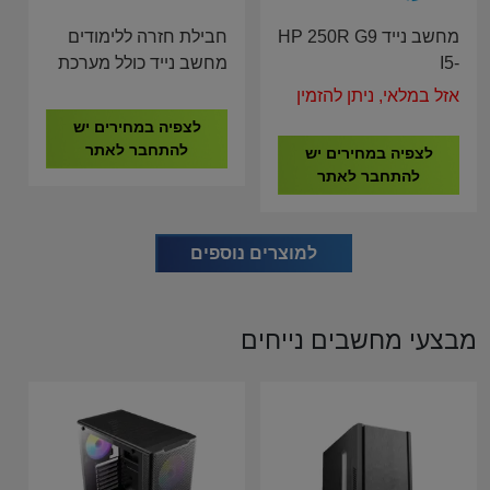
מחשב נייד HP 250R G9
חבילת חזרה ללימודים
I5-
מחשב נייד כולל מערכת
1334U/8G/512G/15.6"/3Y
הפעלה , עכבר אלחוטי ,
אזל במלאי, ניתן להזמין
B39S8AT
תיק לנייד אנטי וירוס
לצפיה במחירים יש
להתחבר לאתר
לצפיה במחירים יש
להתחבר לאתר
למוצרים נוספים
מבצעי מחשבים נייחים