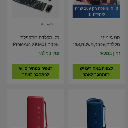
3 יח ומעלה רק 109 ש"ח
ליחידה !!!
סט גיימינג
סט מקלדת מתקפלת
מקלדת,עכבר,משטח,אוזניות
ועכבר ProtoArc XKM01
CaseUp Foldable
SCORPIUS 4 IN 1
זמין במלאי
זמין במלאי
Keyboard Mouse
Combo
לצפיה במחירים יש
לצפיה במחירים יש
להתחבר לאתר
להתחבר לאתר