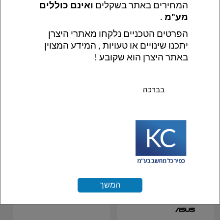
המחירים באתר בשקלים 
ואינם כוללים 
מע"מ
 .
בנדל מערכת בחלקים
בנדל מערכת בחלקים
הפרטים הטכניים נלקחו מאתרי היצרן 
SAMA 801 GIGABYTE
SAMA 801 GIGABYTE
יתכנו שינויים או טעויות , המידע המצוין 
H610 I5-12400 16GB
H610 I5-12400 16GB
באתר היצרן הוא שקובע !
DDR4 512GB NVME
DDR4 1TB NVME
לצפיה במחירים יש
לצפיה במחירים יש
להתחבר לאתר
להתחבר לאתר
בברכה 
המשך