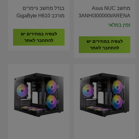
מחשב Asus NUC
בנדל מחשב גיימרים
RNUC13ANHI300000I/ARENA
מורכב GigaByte H610
I3-14100F 16GB
CANYON Tall I3-
זמין במלאי
DDR4 500GB NVME
1315U L6 90AR00C1-
לצפיה במחירים יש
RTX 5060 8GB
M00010
להתחבר לאתר
לצפיה במחירים יש
להתחבר לאתר