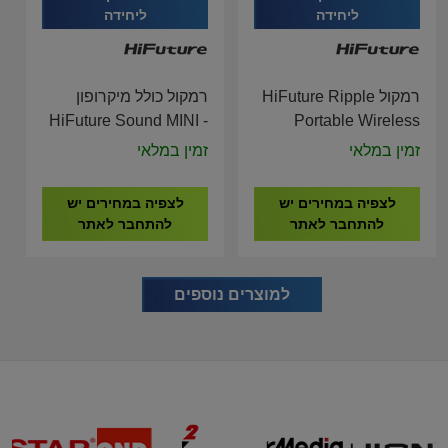
ליחידה
ליחידה
רמקול HiFuture Ripple
רמקול כולל מיקרופון
HiFuture Sound MINI -
Portable Wireless
Bluetooth Speaker
Bluetooth Black
זמין במלאי
זמין במלאי
Speaker
לצפיה במחירים יש
לצפיה במחירים יש
להתחבר לאתר
להתחבר לאתר
למוצרים נוספים