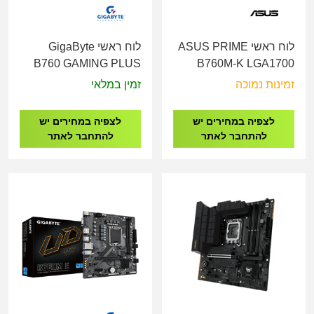
לוח ראשי ASUS PRIME
לוח ראשי GigaByte
B760 GAMING PLUS
B760M-K LGA1700
WIFI DDR4 - Socket
90MB1FI0-M1EAY0
זמינות נמוכה
זמין במלאי
1700
לצפיה במחירים יש
לצפיה במחירים יש
להתחבר לאתר
להתחבר לאתר