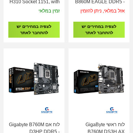
H310 Socket 1151, with
B860M EAGLE DDR5 -
4 PCI and 2 ISA
Socket 1851
אזל במלאי, ניתן להזמין
זמין במלאי
לצפיה במחירים יש
לצפיה במחירים יש
להתחבר לאתר
להתחבר לאתר
לוח ראשי GigaByte
לוח אם Gigabyte B760M
D3HP DDR5 -
B760M DS3H AX