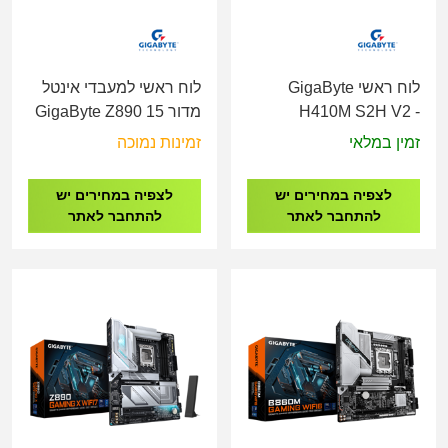
לוח ראשי GigaByte
לוח ראשי למעבדי אינטל
H410M S2H V2 -
מדור 15 GigaByte Z890
EAGLE WIFI7 DDR5 -
Socket 1200
זמין במלאי
זמינות נמוכה
Socket 1851
לצפיה במחירים יש
לצפיה במחירים יש
להתחבר לאתר
להתחבר לאתר