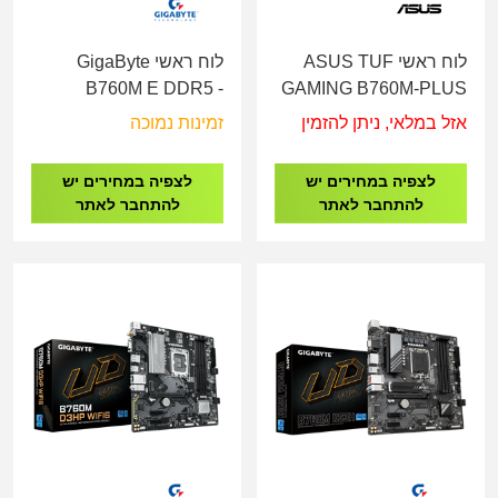
לוח ראשי ASUS TUF
לוח ראשי GigaByte
B760M E DDR5 -
GAMING B760M-PLUS
Socket 1700
WIFI II LGA1700
אזל במלאי, ניתן להזמין
זמינות נמוכה
לצפיה במחירים יש
לצפיה במחירים יש
להתחבר לאתר
להתחבר לאתר