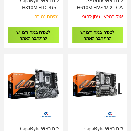
לוח ראשי ASRock
לוח ראשי GigaByte
H810M H DDR5 -
H610M-HVS/M.2 LGA
Socket 1851
1700
אזל במלאי, ניתן להזמין
זמינות נמוכה
לצפיה במחירים יש
לצפיה במחירים יש
להתחבר לאתר
להתחבר לאתר
לוח ראשי GigaByte
לוח ראשי GigaByte