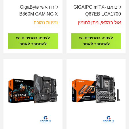
לום אם GIGAIPC mITX-
לוח ראשי GigaByte
B860M GAMING X
Q67EB LGA1700
WIFI6E DDR5 - Socket
אזל במלאי, ניתן להזמין
זמינות נמוכה
1851
לצפיה במחירים יש
לצפיה במחירים יש
להתחבר לאתר
להתחבר לאתר