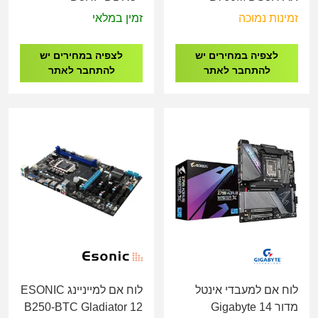
LGA1700
DDR5 - Socket 1700
זמינות נמוכה
זמין במלאי
לצפיה במחירים יש
לצפיה במחירים יש
להתחבר לאתר
להתחבר לאתר
לוח אם למעבדי אינטל
לוח אם למייניינג ESONIC
מדור 14 Gigabyte
B250-BTC Gladiator 12