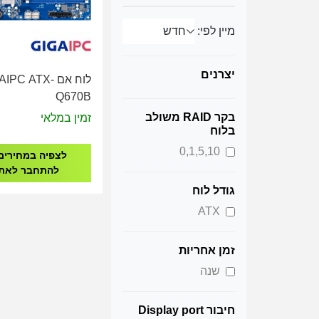
מיין לפי:
יצרנים
לוח אם IPC ATX
Q670B
בקר RAID משולב
זמין במלאי
בלוח
0,1,5,10
לצפיה במחירים
להתחבר לאת
גודל לוח
ATX
זמן אחריות
שנה
חיבור Display port