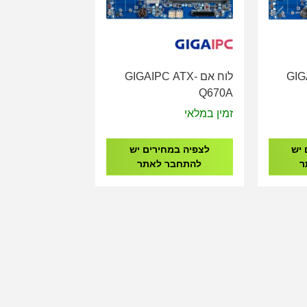
GIGA-
לוח אם GIGAIPC ATX-
Q670A
זמין במלאי
 יש
לצפיה במחירים יש
ר
להתחבר לאתר