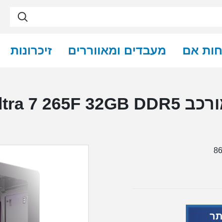
חות אם
מעבדים ומאווררים
זיכרונות
בנדל מחשב גיימרים מורכב F 32GB DDR5
8
תר