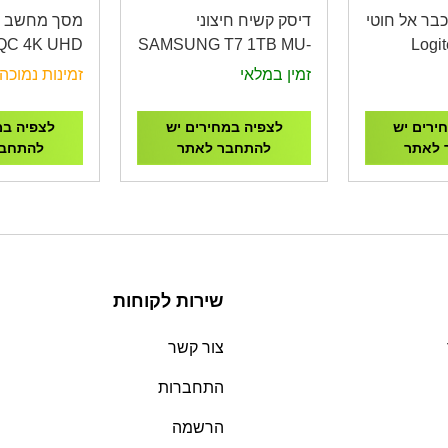
בר אל חוטי
דיסק קשיח חיצוני
מ
QC 4K UHD
SAMSUNG T7 1TB MU-
Logi
 2XHDMI,DP
PE1T0S
De
זמין במלאי
זמינות נמוכה
ירים יש
לצפיה במחירים יש
לצפיה במ
 לאתר
להתחבר לאתר
להתחבר
שירות לקוחות
צור קשר
התחברות
הרשמה