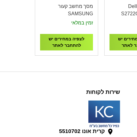
סך מחשב Dell
מסך מחשב קעור
SAMSUNG
S2722
S27C360EAM 27"
USB-C 27"
זמין במלאי
Curved 4ms 75Hz FHD
VGA HDMI
חירים יש
לצפיה במחירים יש
 לאתר
להתחבר לאתר
שירות לקוחות
קרית אונו 5510702