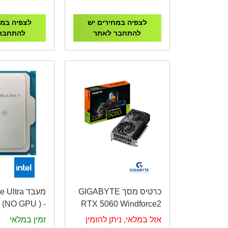
ower Supply
6000MHz C36
לצפיה במחירים יש
לצפיה במח
להתחבר לאתר
להתחבר
כרטיס מסך GIGABYTE
מעבד tra
 (NO GPU ) -
RTX 5060 Windforce2
 1851 TRAY
MAX OC 8GB GV-
אזל במלאי, ניתן להזמין
זמין במלאי