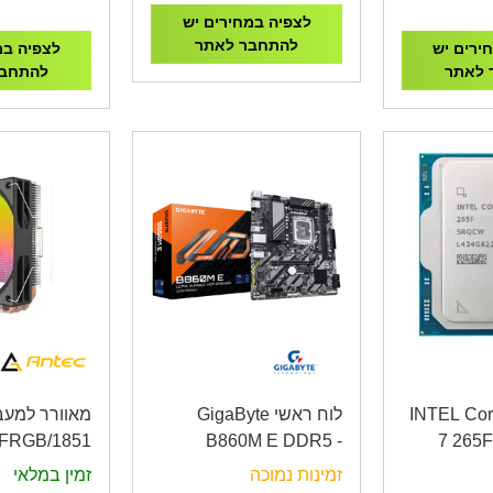
ATX P
לצפיה במחירים יש
להתחבר לאתר
ירים יש
לצפיה במ
 לאתר
להתחבר
INTEL Core Ul
לוח ראשי GigaByte
מאוורר למעב
50 FRGB
B860M E DDR5 -
7 265F
LER Up To
Socket 1851
LGA
זמינות נמוכה
זמין במלאי