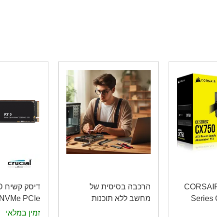
 CORSAIR CX
הרכבה בסיסית של
די
Series
מחשב ללא תוכנות
 NVMe PCIe
Gen 4
Watt 80
זמין במלאי