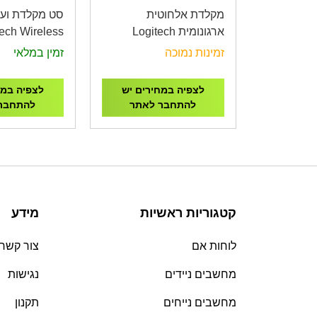
מקלדת אלחוטית
סט מקלדת ועכ
ארגונומית Logitech
tech Wireless
sktop MK270
ERGO K860
זמינות נמוכה
זמין במלאי
לצפיה במחירים יש
לצפיה במח
להתחבר לאתר
להתחבר
קטגוריות ראשיות
מידע
לוחות אם
צור קשר
מחשבים ניידים
נגישות
מחשבים נייחים
תקנון