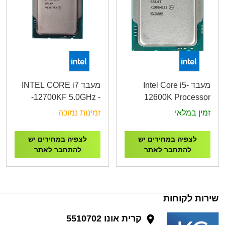
מעבד Intel Core i5-
מעבד INTEL CORE i7
-12700KF 5.0GHz -
12600K Processor
LGA 1700 Trey
4.9GHz Tray
זמין במלאי
זמינות נמוכה
לצפיה במחירים יש
לצפיה במחירים יש
להתחבר לאתר
להתחבר לאתר
שירות לקוחות
קרית אונו 5510702