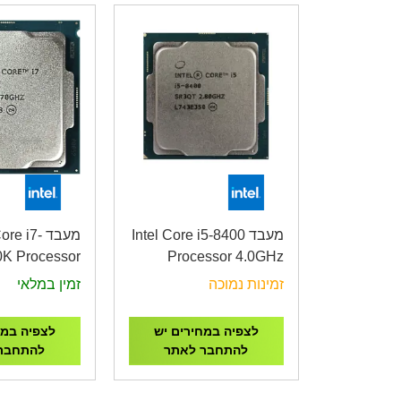
מעבד Intel Core i5-8400
מעבד re i7
K Processor
Processor 4.0GHz
4.7GHz
זמינות נמוכה
זמין במלאי
לצפיה במחירים יש
לצפיה במח
להתחבר לאתר
להתחבר