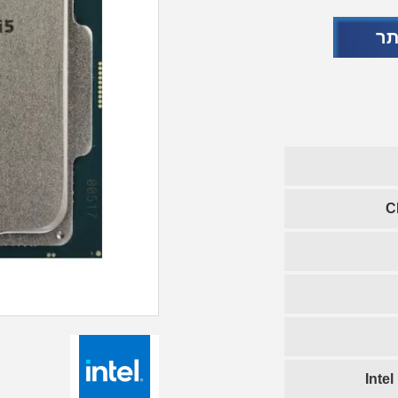
תר
C
Inte